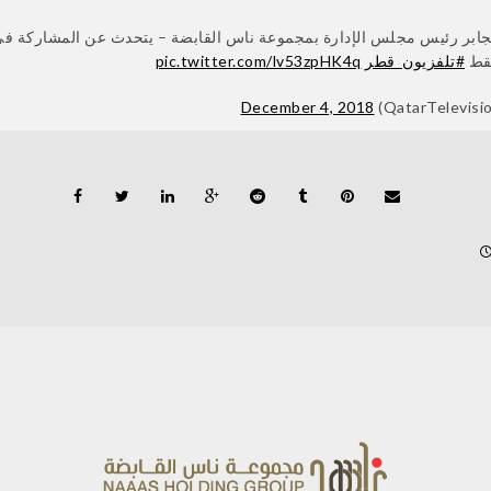
لجابر رئيس مجلس الإدارة بمجموعة ناس القابضة – يتحدث عن المشاركة 
pic.twitter.com/lv53zpHK4q
#تلفزيون_قطر
سقط
December 4, 2018