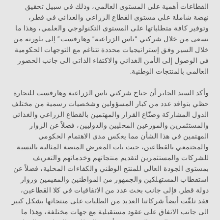
القطاعات أهمية على المستوى العالمي، وذلك في سبيل تحقيق
نهضة شاملة على مستوى القطاع الزراعي والغذائي في قطر،
وتوفير كافة متطلباتها على المستوى التكنولوجي والعلمي، وهذا ما
نسعى من خلال شركتي “ناس الزراعية” وهارفست” إلى بلورته من
خلال السير وفق إستراتيجيات محددة تتناغم مع التوجهات الحكومية
في الوصول إلى الأمن الغذائي والاكتفاء الذاتي الى جانب الحضور
العالمي بالمنتجات الوطنية.
وأكد السيد الجابر أن جناح شركتي ناس الزراعية وهارفست للتجارة
حظي بتوافد عدد من كبار المسؤولين وشخصيات رسمية من مختلف
الدول المشاركة وصنّاع القرار والمهتمين بالقطاع الزراعي والغذائي
والمستثمرين والموزعين المحليين والدوليين، فضلاً عن الزوار
المهتمين في هذا الشأن مما يعكس مدى الاهتمام الحكومي
والمجتمعي بالقطاعين، حيث بات المعرض المنصة المثالية بالنسبة
للشركات والمستثمرين لتقديم منتجاتهم وخدماتهم والتعريف
بمستوى الجودة العالي للمنتج الوطني والكفاءات المحلية، فضلاً عن
استقطاب المستهلكين والجمهور من المواطنين والمقيمين وزوار
دولة قطر. فإلى جانب بحث عدد من الاتفاقيات في كلا القطاعين،
فقد تلقّت أيضاً شركاتنا العديد من الطلبات على منتجاتها بشكل كبير
الى جانب الاتفاق على عقود مستقبلية مع جهات مختلفة، وهذا ما