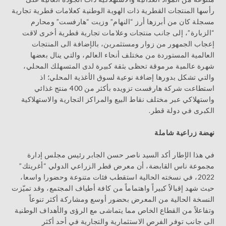
رأسها المنتجات القطرية ذات الهوية الوطنية كعلامات قطرية تجارية
مسجلة كان من أبرزها أرز “النهام” وزيت “هارفست” ومحارم
“الزبارة”، إلى جانب منتجات وعلامات تجارية قطرية أخرى لاقت
إعجاب الجمهور من زوار ومستثمرين، بالإضافة الى المنتجات
العالمية المستوردة من مختلف أنحاء العالم، والتي ينال بعضها
شهرة عالمية مرموقة تحظى بثقة كبيرة لدى المتسهلك المحلي،
والتي تشكل بدورها إضافة نوعية لسوق الأغذية المحلي؛ اذ
استطاعت شركة هارفست تزويده بأكثر من 400 منتج غذائي
واستهلاكي عبر مختلف نقاط البيع والمراكز التجارية والاستهلاكية
الكبرى في دولة قطر.
نهضة زراعية شاملة
في هذا الإطار أكد السيد ناصر حسن الجابر رئيس مجلس إدارة
مجموعة ناس القابضة، أن معرض قطر الزراعي الدولي “أغريتك”
2022، في نسخته الحالية استقطب فئات متنوعة وحضورا واسعا،
حيث شهد إقبالاً كبيراً واهتماماً من كافة أطياف المجتمع، وقد تميّزت
النسخة الحالية من المعرض بحضور أوسع ومشاركة أكثر تنوعاً
وتفاعلاً من القطاع الخاص مما يتماشى مع الرؤى والأهداف الوطنية
الى جانب توفر الفرص الاستثمارية والتجارية في أحد أكثر