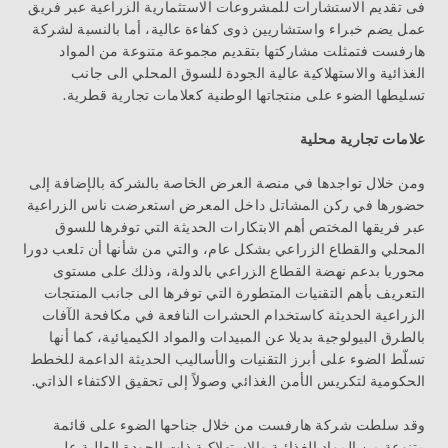
فى تقديم الاستشارات للمشروعات الاستثمارية الزراعية عبر فريق
عمل يضم خبراء واستشاريين ذوى كفاءة عالية، أما بالنسبة لشركة
هارفست فتمثلت مشاركتها بتقديم مجموعة متنوعة من المواد
الغذائية والاستهلاكية عالية الجودة للسوق المحلي الى جانب
تسليطها الضوء على منتجاتها الوطنية كعلامات تجارية قطرية.
علامات تجارية محلية
ومن خلال تواجدها في منصة العرض الخاصة بالشركة بالإضافة إلى
حضورها في ركن المشاتل داخل المعرض استعرضت ناس الزراعية
عبر فريقها المختص أهم الابتكارات الحديثة التي توفرها للسوق
المحلي والقطاع الزراعي بشكل عام، والتي من شأنها أن تلعب دورا
محوريا بدعم نهضة القطاع الزراعي بالدولة، وذلك على مستوى
التعريف بأهم التقنيات المتطورة التي توفرها الى جانب المنتجات
الزراعية الحديثة كاستخدام الحشرات النافعة في مكافحة الآفات
بالطرق البيولوجية بديلا عن المبيدات والمواد الكيميائية، كما أنها
تسلّط الضوء على أبرز التقنيات والأساليب الحديثة الداعمة للخطط
الحكومية لتكريس الأمن الغذائي وصولاً إلى تحقيق الاكتفاء الذاتي.
وقد سلطت شركة هارفست من خلال جناحها الضوء على قائمة
متنوعة من المواد الغذائية والاستهلاكية ذات الجودة العالية على