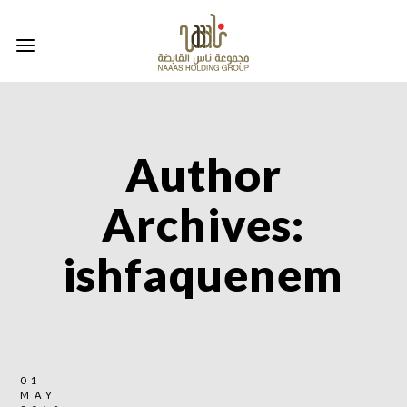
Author
Archives:
ishfaquenem
01
MAY