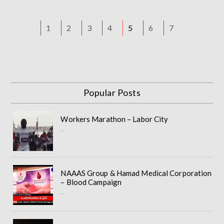
1
2
3
4
5
6
7
Popular Posts
Workers Marathon – Labor City
..
NAAAS Group & Hamad Medical Corporation
– Blood Campaign
..