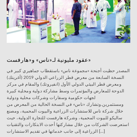
عقود مليونية لـ«ناس» و«هارفست»
المصدر حظيت أجنحة «مجموعة ناس» باستقطاب جماهيري كبير في
النسخة السابعة من معرض قطر الزراعي الدولي 2019 (أغريتك)
ومعرض قطر البيئي الدولي الأول (انفيروتك) والمقام في مركز
الدوحة للمعارض والمؤتمرات وسط مشاركة دولية ومحلية كبيرة
لجهات حكومية وسفارات وشركات محلية ودولية
ومستثمرين.وتشارك «ناس» في النسخة الحالية من المعرض من
خلال شركة ناس للاستشارات الزراعية والبيوت المحمية، ومصنع
ساليكو للبيوت المحمية، وشركة هارفست للتجارة الدولية، حيث
استعرضت الشركات من خلال مشاركتها أحدث الابتكارات والتقنيات
الزراعية إلى جانب خدماتها في تقديم الاستشارات […]